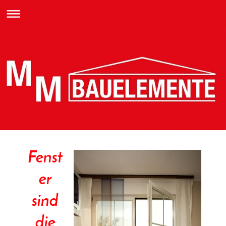
Fenst
er
sind
die